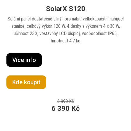
SolarX S120
Solární panel dostatečně silný i pro nabití velkokapacitní nabijecí
stanice, celkový výkon 120 W, 4 desky s výkonem 4 x 30 W,
účinnost 23%, vestavěný LCD displej, voděodolnost IP65,
hmotnost 4,7 kg
Více info
Kde koupit
6 990 Kč
6 390 Kč