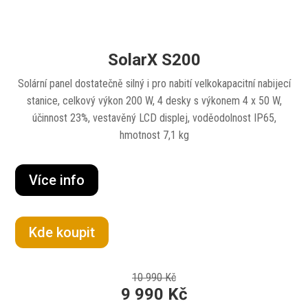
SolarX S200
Solární panel dostatečně silný i pro nabití velkokapacitní nabijecí
stanice, celkový výkon 200 W, 4 desky s výkonem 4 x 50 W,
účinnost 23%, vestavěný LCD displej, voděodolnost IP65,
hmotnost 7,1 kg
Více info
Kde koupit
10 990 Kč
9 990 Kč