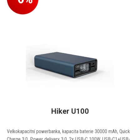
Hiker U100
Velkokapacitní powerbanka, kapacita baterie 30000 mAh, Quick
Charge 3.0, Power delivery 3.0, 2x USB-C 100W, USB-C1+USB-