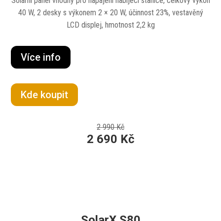
Solární panel vhodný pro napájení nabíjecí stanice, celkový výkon
40 W, 2 desky s výkonem 2 × 20 W, účinnost 23%, vestavěný
LCD displej, hmotnost 2,2 kg
Více info
Kde koupit
2 990 Kč
2 690 Kč
SolarX S80