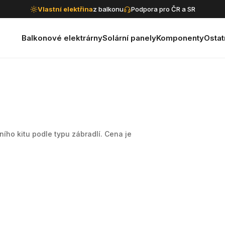
Vlastní elektřina
z balkonu
Podpora pro ČR a SR
Balkonové elektrárny
Solární panely
Komponenty
Ostat
ího kitu podle typu zábradlí. Cena je