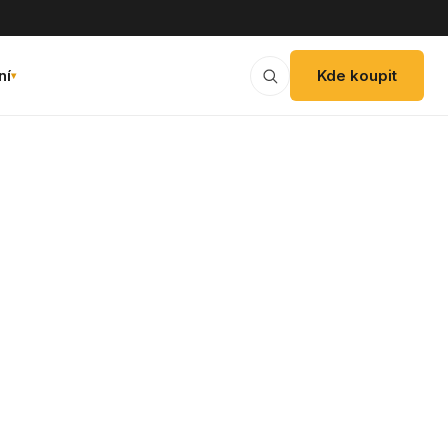
ní
Kde koupit
▾