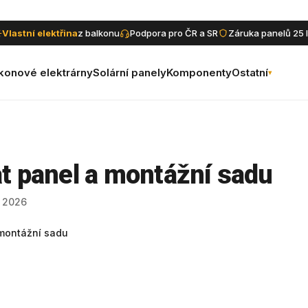
Vlastní elektřina
z balkonu
Podpora pro ČR a SR
Záruka panelů 25 l
konové elektrárny
Solární panely
Komponenty
Ostatní
▾
t panel a montážní sadu
 2026