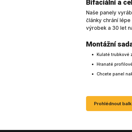
Bifaciální a c
Naše panely vyráběj
články chrání lépe
výrobek a 30 let na
Montážní sada
Kulaté trubkové 
Hranaté profilov
Chcete panel nak
Prohlédnout balk