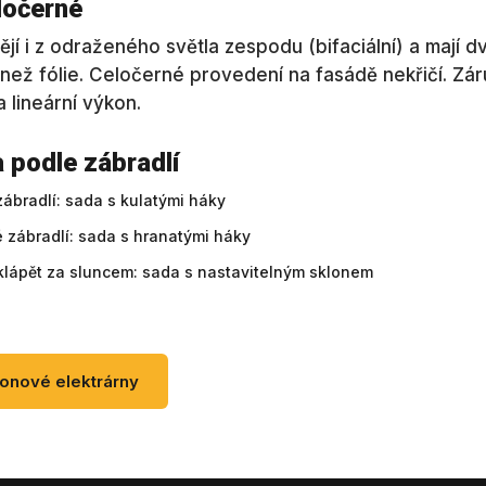
eločerné
í i z odraženého světla zespodu (bifaciální) a mají dvo
 než fólie. Celočerné provedení na fasádě nekřičí. Záru
 lineární výkon.
 podle zábradlí
zábradlí: sada s kulatými háky
é zábradlí: sada s hranatými háky
lápět za sluncem: sada s nastavitelným sklonem
onové elektrárny