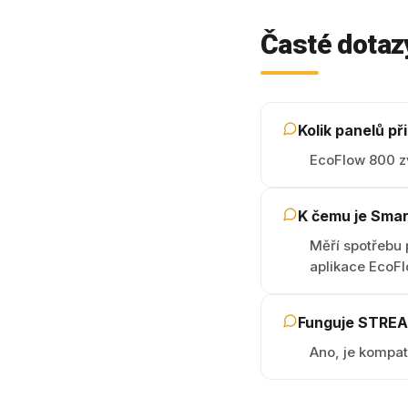
Časté dotaz
Kolik panelů př
EcoFlow 800 z
K čemu je Sma
Měří spotřebu 
aplikace EcoFl
Funguje STREAM
Ano, je kompat