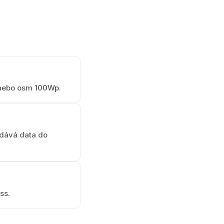
nebo osm 100Wp.
edává data do
ss.