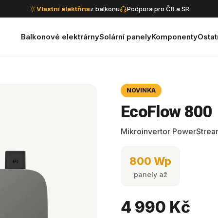
Vlastní elektřina
z balkonu
Podpora pro ČR a SR
Balkonové elektrárny
Solární panely
Komponenty
Ostat
NOVINKA
EcoFlow 800
Mikroinvertor PowerStream
800 Wp
panely až
4 990 Kč