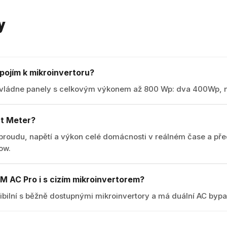
y
ipojím k mikroinvertoru?
vládne panely s celkovým výkonem až 800 Wp: dva 400Wp, 
rt Meter?
proudu, napětí a výkon celé domácnosti v reálném čase a př
ow.
 AC Pro i s cizím mikroinvertorem?
ibilní s běžně dostupnými mikroinvertory a má duální AC bypa