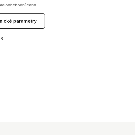
maloobchodní cena.
nické parametry
SR