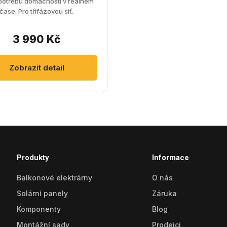
potřebu domácnosti v reálném
čase. Pro třífázovou síť.
3 990 Kč
Zobrazit detail
Produkty
Informace
Balkonové elektrárny
O nás
Solární panely
Záruka
Komponenty
Blog
Montážní sady
Prodejci