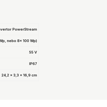
nvertor PowerStream
Wp, nebo 8× 100 Wp)
55 V
IP67
24,2 × 3,3 × 16,9 cm