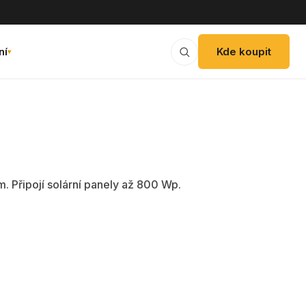
ní
Kde koupit
▾
. Připojí solární panely až 800 Wp.